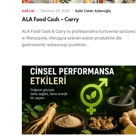
Temmuz 29, 2026
Aylin Ceren Aslanoğlu
SAĞLIK
ALA Food Cash – Carry
ALA Food Cash & Carry to profesjonalna hurtownia spożyw
w Warszawie, oferująca szeroki wybór produktów dla
gastronomii, restauracji i punktów…