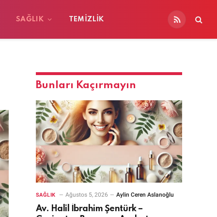
SAĞLIK
TEMIZLIK
RSS
Bunları Kaçırmayın
Ağustos 5, 2026
Aylin Ceren Aslanoğlu
SAĞLIK
Av. Halil İbrahim Şentürk –