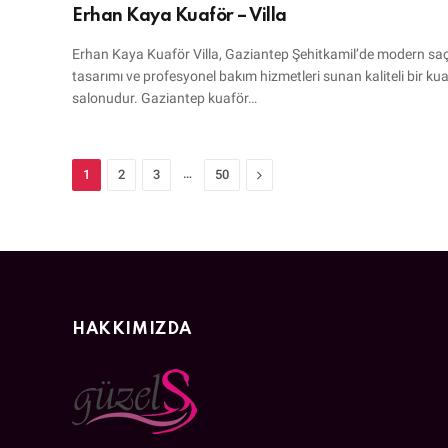
Erhan Kaya Kuaför – Villa
Erhan Kaya Kuaför Villa, Gaziantep Şehitkamil’de modern sa
tasarımı ve profesyonel bakım hizmetleri sunan kaliteli bir ku
salonudur. Gaziantep kuaför…
…
Next
1
2
3
50
HAKKIMIZDA