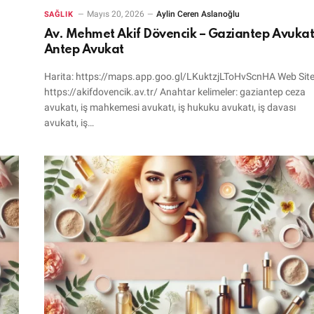
Mayıs 20, 2026
Aylin Ceren Aslanoğlu
SAĞLIK
Av. Mehmet Akif Dövencik – Gaziantep Avukat
Antep Avukat
Harita: https://maps.app.goo.gl/LKuktzjLToHvScnHA Web Site
https://akifdovencik.av.tr/ Anahtar kelimeler: gaziantep ceza
avukatı, iş mahkemesi avukatı, iş hukuku avukatı, iş davası
avukatı, iş…