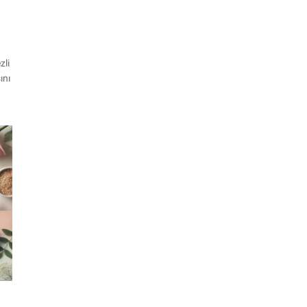
zli
ını