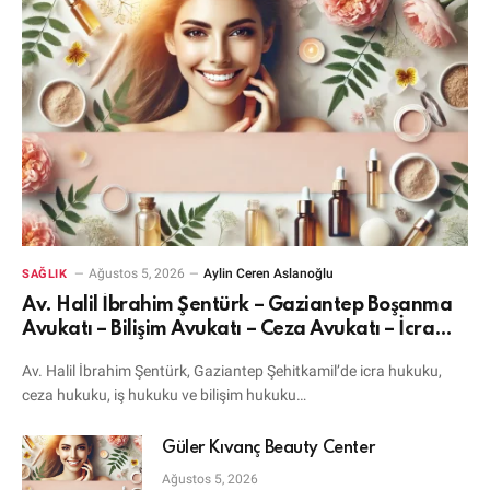
Ağustos 5, 2026
Aylin Ceren Aslanoğlu
SAĞLIK
Av. Halil İbrahim Şentürk – Gaziantep Boşanma
Avukatı – Bilişim Avukatı – Ceza Avukatı – İcra
Avukatı
Av. Halil İbrahim Şentürk, Gaziantep Şehitkamil’de icra hukuku,
ceza hukuku, iş hukuku ve bilişim hukuku…
Güler Kıvanç Beauty Center
Ağustos 5, 2026