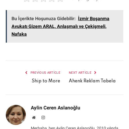
Bu İçerikte Hoşunuza Gidebilir:
İzmir Boşanma
Avukatı Gizem ARAL, Anlaşmalı ve Çekişmeli,
Nafaka
PREVIOUS ARTICLE
NEXT ARTICLE
Ship to More
Ahenk Reklam Tabela
Aylin Ceren Aslanoğlu
Website
Instagram
Merhaba, ben Aylin Ceren Aslanoğlu. 2010 yılında