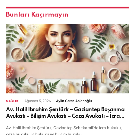
Bunları Kaçırmayın
Ağustos 5, 2026
Aylin Ceren Aslanoğlu
SAĞLIK
Av. Halil İbrahim Şentürk – Gaziantep Boşanma
Avukatı – Bilişim Avukatı – Ceza Avukatı – İcra
Avukatı
Av. Halil İbrahim Şentürk, Gaziantep Şehitkamil’de icra hukuku,
ceza hukuku, iş hukuku ve bilişim hukuku…