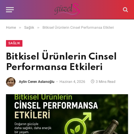
»
»
Home
Sağlık
Bitkisel Ürünlerin Cinsel Performansa Etkileri
SAĞLIK
Bitkisel Ürünlerin Cinsel
Performansa Etkileri
Aylin Ceren Aslanoğlu
Haziran 4, 2026
3 Mins Read