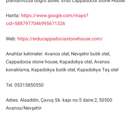
planlarınızda doğru adres: Erdu Cappadocia Stone House.
Harita:
https://www.google.com/maps?
cid=5887977046995671326
Web:
https://erducappadociastonehouse.com/
Anahtar kelimeler: Avanos otel, Nevşehir butik otel,
Cappadocia stone house, Kapadokya otel, Avanos
konaklama, Kapadokya butik otel, Kapadokya Taş otel
Tel: 05315850550
Adres: Alaaddin, Çavuş Sk. kapı no:5 daire:2, 50500
Avanos/Nevşehir