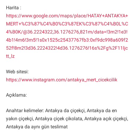
Harita :
https://www.google.com/maps/place/HATAY+ANTAKYA+
MERT+%C3%87%C4%B0%C3%87EK%C3%87%C4%B0L%C
4%B0K/@36.2224322,36.1276276,821m/data=!3m2!1e3!
4b1!4m6!3m5!1s0x1525c25437767fb3:0xf9dc998a609f2
52f!8m2!3d36.2224322!4d36.1276276!16s%2Fg%2F11ljc
tt_lz
Web sitesi:
https://www.instagram.com/antakya_mert_cicekcilik
Açıklama:
Anahtar kelimeler: Antakya da çiçekçi, Antakya da en
yakın çiçekçi, Antakya çiçek çikolata, Antakya açık çiçekçi,
Antakya da aynı gün teslimat