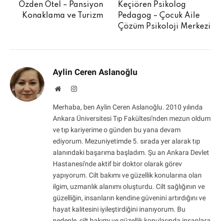
Özden Otel – Pansiyon
Keçiören Psikolog
Konaklama ve Turizm
Pedagog – Çocuk Aile
Çözüm Psikoloji Merkezi
Aylin Ceren Aslanoğlu
Website
Instagram
Merhaba, ben Aylin Ceren Aslanoğlu. 2010 yılında
Ankara Üniversitesi Tıp Fakültesi'nden mezun oldum
ve tıp kariyerime o günden bu yana devam
ediyorum. Mezuniyetimde 5. sırada yer alarak tıp
alanındaki başarıma başladım. Şu an Ankara Devlet
Hastanesi'nde aktif bir doktor olarak görev
yapıyorum. Cilt bakımı ve güzellik konularına olan
ilgim, uzmanlık alanımı oluşturdu. Cilt sağlığının ve
güzelliğin, insanların kendine güvenini artırdığını ve
hayat kalitesini iyileştirdiğini inanıyorum. Bu
nedenle, cilt bakımı ve güzellik konularında insanlara