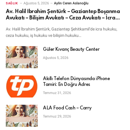
Ağustos 5, 2026
Aylin Ceren Aslanoğlu
SAĞLIK
Av. Halil İbrahim Şentürk – Gaziantep Boşanma
Avukatı – Bilişim Avukatı – Ceza Avukatı – İcra
Avukatı
Av. Halil İbrahim Şentürk, Gaziantep Şehitkamil’de icra hukuku,
ceza hukuku, iş hukuku ve bilişim hukuku…
Güler Kıvanç Beauty Center
Ağustos 5, 2026
Akıllı Telefon Dünyasında iPhone
Tamiri: En Doğru Adres
Temmuz 31, 2026
ALA Food Cash – Carry
Temmuz 29, 2026