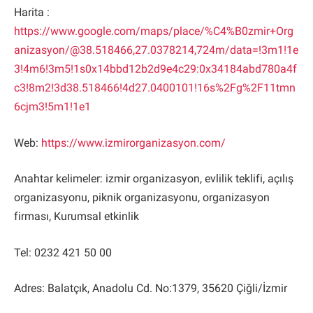
Harita :
https://www.google.com/maps/place/%C4%B0zmir+Org
anizasyon/@38.518466,27.0378214,724m/data=!3m1!1e
3!4m6!3m5!1s0x14bbd12b2d9e4c29:0x34184abd780a4f
c3!8m2!3d38.518466!4d27.0400101!16s%2Fg%2F11tmn
6cjm3!5m1!1e1
Web:
https://www.izmirorganizasyon.com/
Anahtar kelimeler: izmir organizasyon, evlilik teklifi, açılış
organizasyonu, piknik organizasyonu, organizasyon
firması, Kurumsal etkinlik
Tel: 0232 421 50 00
Adres: Balatçık, Anadolu Cd. No:1379, 35620 Çiğli/İzmir