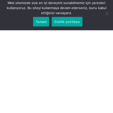
Web sitemizde size en iyi deneyimi sunabilmemiz için çerezleri
HAKKIMIZDA
kullanıyoruz. Bu siteyi kullanmaya devam ederseniz, bunu kabul
ettiğinizi varsayarız.
Tamam
Gizlilik politikası
Guzels.com, 2010 yılından beri deneyelim yetkin kadrosu il
kadınların cilt bakımı, güzellik, saç bakımı, sağlık, temizlik ve ilaçlar
konularında uzman içerikler sunan güvenilir bir kaynaktır.
Email:
iletisim@guzels.com
İÇERIKLER
Av. Halil İbrahim Şentürk – Gaziantep
Boşanma Avukatı – Bilişim Avukatı –
Ceza Avukatı – İcra Avukatı
Ağustos 5, 2026