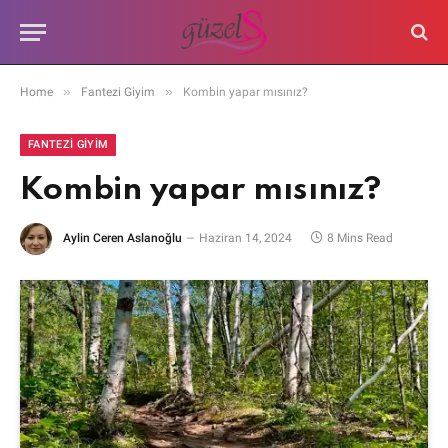
»
»
Home
Fantezi Giyim
Kombin yapar mısınız?
FANTEZI GIYIM
Kombin yapar mısınız?
Aylin Ceren Aslanoğlu
Haziran 14, 2024
8 Mins Read