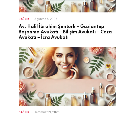
Ağustos 5, 2026
SAĞLIK
Av. Halil İbrahim Şentürk – Gaziantep
Boşanma Avukatı – Bilişim Avukatı – Ceza
Avukatı – İcra Avukatı
Temmuz 29, 2026
SAĞLIK