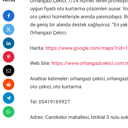
Orhangazi Çekici, 7/24 hizmet veren profesyonel
PAYLAŞ
uygun fiyatlı oto kurtarma çözümleri sunar. Y
oto çekici hizmetleriyle anında yanınızdayız. B
de geniş bir alanda destek sağlıyoruz. “En yakı
Orhangazi Çekici.
Harita:
https://www.google.com/maps?cid
Web Site:
https://www.orhangazicekici.com.t
Anahtar kelimeler: orhangazi çekici, orhangazi o
oto çekici, oto kurtarma
Tel: 05419169927
Adres: Camikebir mahallesi, İstiklal 3 nolu s