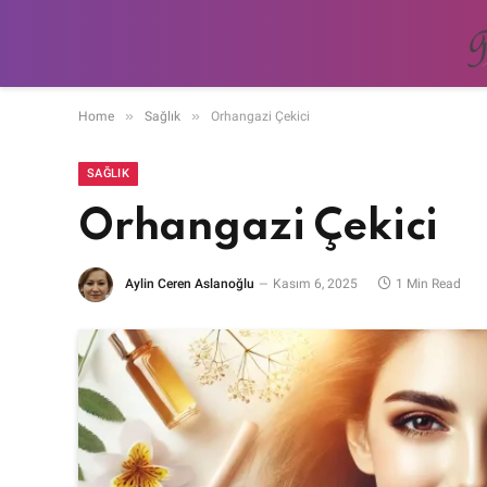
»
»
Home
Sağlık
Orhangazi Çekici
SAĞLIK
Orhangazi Çekici
Aylin Ceren Aslanoğlu
Kasım 6, 2025
1 Min Read