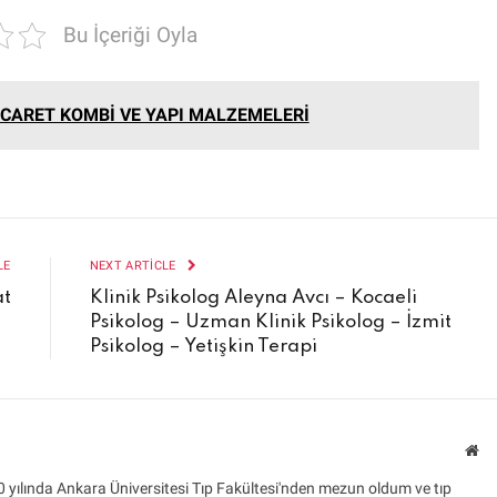
Bu İçeriği Oyla
İCARET KOMBİ VE YAPI MALZEMELERİ
LE
NEXT ARTICLE
at
Klinik Psikolog Aleyna Avcı – Kocaeli
Psikolog – Uzman Klinik Psikolog – İzmit
Psikolog – Yetişkin Terapi
We
 yılında Ankara Üniversitesi Tıp Fakültesi'nden mezun oldum ve tıp