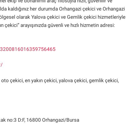
 ekip ve donanımlı araç filosuyla hızlı, güvenilir ve
olda kaldığınız her durumda Orhangazi çekici ve Orhangazi
ölgesel olarak Yalova çekici ve Gemlik çekici hizmetleriyle
n çekici” arayışınızda güvenli ve hızlı hizmetin adresi:
=13200816016359756465
r/
to çekici, en yakın çekici, yalova çekici, gemlik çekici,
okak no:3 D:F, 16800 Orhangazi̇/Bursa