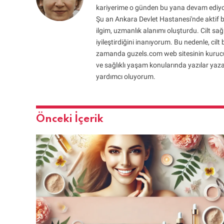
kariyerime o günden bu yana devam ediyo
Şu an Ankara Devlet Hastanesi'nde aktif bi
ilgim, uzmanlık alanımı oluşturdu. Cilt sağl
iyileştirdiğini inanıyorum. Bu nedenle, cil
zamanda guzels.com web sitesinin kurucusu 
ve sağlıklı yaşam konularında yazılar yaza
yardımcı oluyorum.
Önceki İçerik