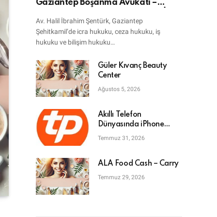
Gaziantep Boşanma Avukatı –
Bilişim Avukatı – Ceza Avukatı – İcra
Av. Halil İbrahim Şentürk, Gaziantep
Avukatı
Şehitkamil’de icra hukuku, ceza hukuku, iş
hukuku ve bilişim hukuku…
Güler Kıvanç Beauty
Center
Ağustos 5, 2026
Akıllı Telefon
Dünyasında iPhone
Tamiri: En Doğru Adres
Temmuz 31, 2026
ALA Food Cash – Carry
Temmuz 29, 2026