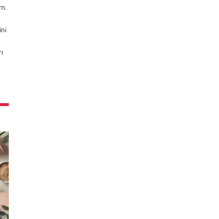
ım.
ini
rı