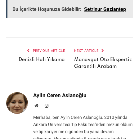
Bu İçerikte Hoşunuza Gidebilir:
Setrinur Gaziantep
PREVIOUS ARTICLE
NEXT ARTICLE
Denizli Halı Yıkama
Manavgat Oto Ekspertiz
Garantili Arabam
Aylin Ceren Aslanoğlu
Website
Instagram
Merhaba, ben Aylin Ceren Aslanoğlu. 2010 yılında
Ankara Üniversitesi Tıp Fakültesi'nden mezun oldum
ve tıp kariyerime o günden bu yana devam
ediyorum. Mezuniyetimde 5. sırada yer alarak tıp