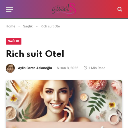
»
»
Home
Sağlık
Rich suit Otel
SAĞLIK
Rich suit Otel
Aylin Ceren Aslanoğlu
Nisan 8, 2025
1 Min Read