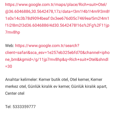
https://www.google.com.tr/maps/place/Rich+suit+Otel/
@36.6046886,30.5642478,17z/data=!3m1!4b1!4m9!3m8!
1s0x14c3b78d9094beaf:0x3ee676d05c7469ea!5m2!4m1
!1i2!8m2!3d36.6046886!4d30.5642478!16s%2Fg%2F11jp
7mv8hp
Web:
https://www.google.com.tr/search?
client=safari&sca_esv=1e257eb325ebfd70&channel=ipho
ne_bm&kgmid=/g/11jp7mv8hp&q=Rich+suit+Otel&shndl
=30
Anahtar kelimeler: Kemer butik otel, Otel kemer, Kemer
merkez otel, Günlük kiralık ev kemer, Günlük kiralık apart,
Center otel
Tel: 5333359777