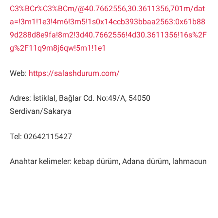
C3%BCr%C3%BCm/@40.7662556,30.3611356,701m/dat
a=!3m1!1e3!4m6!3m5!1s0x14ccb393bbaa2563:0x61b88
9d288d8e9fa!8m2!3d40.7662556!4d30.3611356!16s%2F
g%2F11q9m8j6qw!5m1!1e1
Web:
https://salashdurum.com/
Adres: İstiklal, Bağlar Cd. No:49/A, 54050
Serdivan/Sakarya
Tel: 02642115427
Anahtar kelimeler: kebap dürüm, Adana dürüm, lahmacun