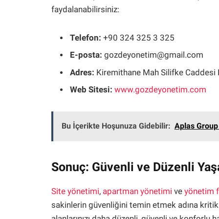
faydalanabilirsiniz:
Telefon:
+90 324 325 3 325
E-posta:
gozdeyonetim@gmail.com
Adres:
Kiremithane Mah Silifke Caddesi
Web Sitesi:
www.gozdeyonetim.com
Bu İçerikte Hoşunuza Gidebilir:
Aplas Group 
Sonuç: Güvenli ve Düzenli Yaş
Site yönetimi
,
apartman yönetimi
ve
yönetim f
sakinlerin güvenliğini temin etmek adına kriti
alanlarınızı daha düzenli, güvenli ve konforlu