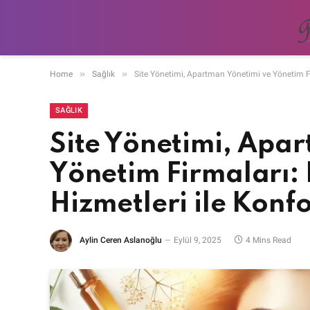
»
»
Home
Sağlık
Site Yönetimi, Apartman Yönetimi ve Yönetim F
SAĞLIK
Site Yönetimi, Apa
Yönetim Firmaları:
Hizmetleri ile Konf
Aylin Ceren Aslanoğlu
Eylül 9, 2025
4 Mins Read