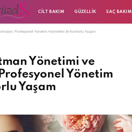
CILT BAKIM
GÜZELLIK
SAÇ BAKIM
irmaları: Profesyonel Yönetim Hizmetleri ile Konforlu Yaşam
rtman Yönetimi ve
 Profesyonel Yönetim
orlu Yaşam