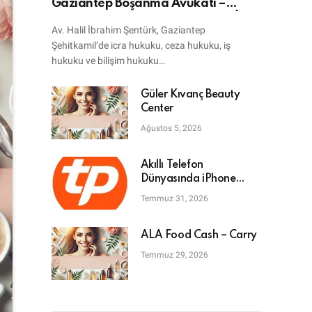
Gaziantep Boşanma Avukatı –
Bilişim Avukatı – Ceza Avukatı – İcra
Av. Halil İbrahim Şentürk, Gaziantep
Avukatı
Şehitkamil’de icra hukuku, ceza hukuku, iş
hukuku ve bilişim hukuku…
Güler Kıvanç Beauty
Center
Ağustos 5, 2026
Akıllı Telefon
Dünyasında iPhone
Tamiri: En Doğru Adres
Temmuz 31, 2026
ALA Food Cash – Carry
Temmuz 29, 2026