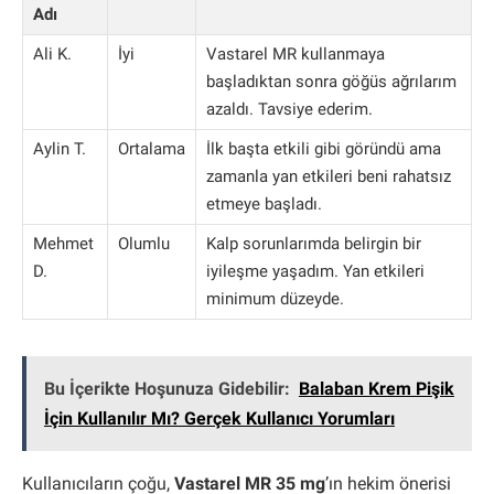
Adı
Ali K.
İyi
Vastarel MR kullanmaya
başladıktan sonra göğüs ağrılarım
azaldı. Tavsiye ederim.
Aylin T.
Ortalama
İlk başta etkili gibi göründü ama
zamanla yan etkileri beni rahatsız
etmeye başladı.
Mehmet
Olumlu
Kalp sorunlarımda belirgin bir
D.
iyileşme yaşadım. Yan etkileri
minimum düzeyde.
Bu İçerikte Hoşunuza Gidebilir:
Balaban Krem Pişik
İçin Kullanılır Mı? Gerçek Kullanıcı Yorumları
Kullanıcıların çoğu,
Vastarel MR 35 mg
’ın hekim önerisi