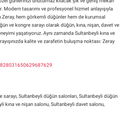
özel günlerinizi unutulmaz kılacak şık ve geniş mekân
ir. Modern tasarımı ve profesyonel hizmet anlayışıyla
an Zeray, hem görkemli düğünler hem de kurumsal
 düğün ve kongre sarayı olarak düğün, kına, nişan, davet ve
eneyimi yaşatıyoruz. Aynı zamanda Sultanbeyli kına ve
arayışınızda kalite ve zarafetin buluşma noktası: Zeray
=8828031650629687629
 sarayı, Sultanbeyli düğün salonları, Sultanbeyli düğün
li kına ve nişan salonu, Sultanbeyli davet salonu,