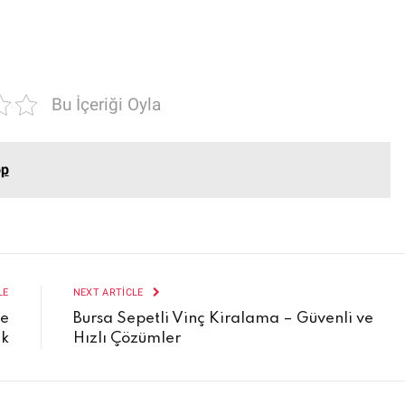
Bu İçeriği Oyla
op
LE
NEXT ARTICLE
ve
Bursa Sepetli Vinç Kiralama – Güvenli ve
ik
Hızlı Çözümler