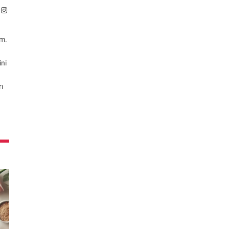
bsite
Instagram
ım.
ini
rı