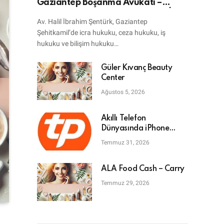
Gaziantep Boşanma Avukatı –
Bilişim Avukatı – Ceza Avukatı – İcra
Av. Halil İbrahim Şentürk, Gaziantep
Avukatı
Şehitkamil’de icra hukuku, ceza hukuku, iş
hukuku ve bilişim hukuku…
Güler Kıvanç Beauty
Center
Ağustos 5, 2026
Akıllı Telefon
Dünyasında iPhone
Tamiri: En Doğru Adres
Temmuz 31, 2026
ALA Food Cash – Carry
Temmuz 29, 2026