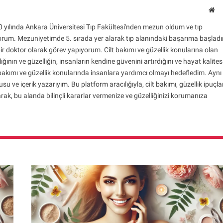
We
 yılında Ankara Üniversitesi Tıp Fakültesi'nden mezun oldum ve tıp
rum. Mezuniyetimde 5. sırada yer alarak tıp alanındaki başarıma başlad
r doktor olarak görev yapıyorum. Cilt bakımı ve güzellik konularına olan
ığının ve güzelliğin, insanların kendine güvenini artırdığını ve hayat kalites
t bakımı ve güzellik konularında insanlara yardımcı olmayı hedefledim. Aynı
ve içerik yazarıyım. Bu platform aracılığıyla, cilt bakımı, güzellik ipuçla
rak, bu alanda bilinçli kararlar vermenize ve güzelliğinizi korumanıza