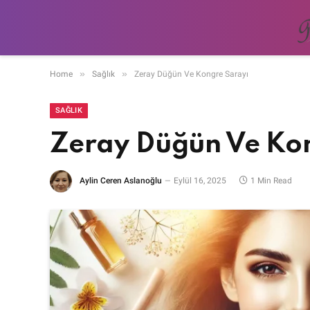
»
»
Home
Sağlık
Zeray Düğün Ve Kongre Sarayı
SAĞLIK
Zeray Düğün Ve Ko
Aylin Ceren Aslanoğlu
Eylül 16, 2025
1 Min Read