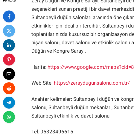
Zeray Düğün ve Kongre Sarayı, Sultanbeyli’de 
PAYLAŞ
seçenekleri sunan prestijli bir davet merkezid
Sultanbeyli düğün salonları arasında öne çık
etkinlikler için ideal bir tercihtir. Sultanbeyli
toplantılarınızda kusursuz bir organizasyon d
nişan salonu, davet salonu ve etkinlik salonu 
Düğün ve Kongre Sarayı.
Harita:
https://www.google.com/maps?cid
Web Site:
https://zeraydugunsalonu.com.tr/
Anahtar kelimeler: Sultanbeyli düğün ve kongre
salonu, Sultanbeyli düğün mekanları, Sultanbey
Sultanbeyli etkinlik ve davet salonu
Tel: 05323496615