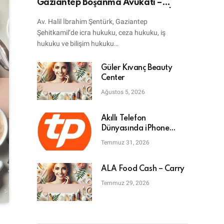
Gaziantep Boşanma Avukatı –
Bilişim Avukatı – Ceza Avukatı – İcra
Av. Halil İbrahim Şentürk, Gaziantep
Avukatı
Şehitkamil’de icra hukuku, ceza hukuku, iş
hukuku ve bilişim hukuku…
Güler Kıvanç Beauty
Center
Ağustos 5, 2026
Akıllı Telefon
Dünyasında iPhone
Tamiri: En Doğru Adres
Temmuz 31, 2026
ALA Food Cash – Carry
Temmuz 29, 2026