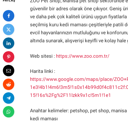
ZOO Pet Shop, Manisa pet shop sektöründe evci
PAYLAŞ
güvenilir bir adres olarak öne çıkıyor. Geniş
ve daha pek çok kaliteli ürünü uygun fiyatlarla
seçilmiş kuru kedi maması çeşitleriyle patili 
evcil hayvanlarınızın mutluluğunu ve konforun
altında sunarak, alışverişi keyifli ve kolay hale 
Web sitesi :
https://www.zoo.com.tr/
Harita linki :
https://www.google.com/maps/place/ZOO+
1e3!4b1!4m6!3m5!1s0x14b99d0f4c811c2f:
15!16s%2Fg%2F11lzkk9x1c!5m1!1e1
Anahtar kelimeler: petshop, pet shop, manis
kedi maması