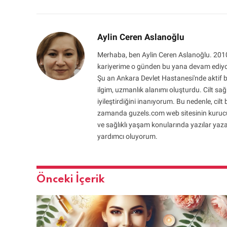
Aylin Ceren Aslanoğlu
Merhaba, ben Aylin Ceren Aslanoğlu. 2010
kariyerime o günden bu yana devam ediyo
Şu an Ankara Devlet Hastanesi'nde aktif bi
ilgim, uzmanlık alanımı oluşturdu. Cilt sağl
iyileştirdiğini inanıyorum. Bu nedenle, cil
zamanda guzels.com web sitesinin kurucusu 
ve sağlıklı yaşam konularında yazılar yaza
yardımcı oluyorum.
Önceki İçerik