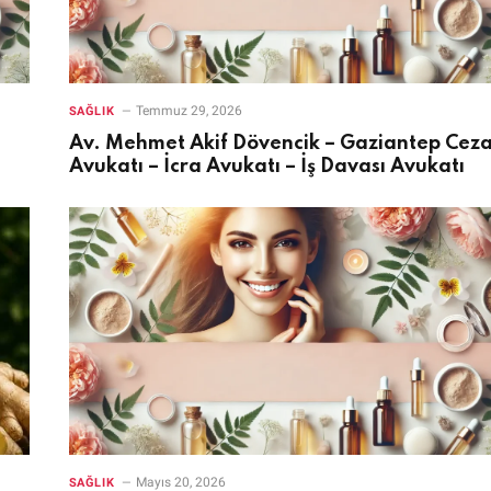
Temmuz 29, 2026
SAĞLIK
Av. Mehmet Akif Dövencik – Gaziantep Cez
Avukatı – İcra Avukatı – İş Davası Avukatı
Mayıs 20, 2026
SAĞLIK