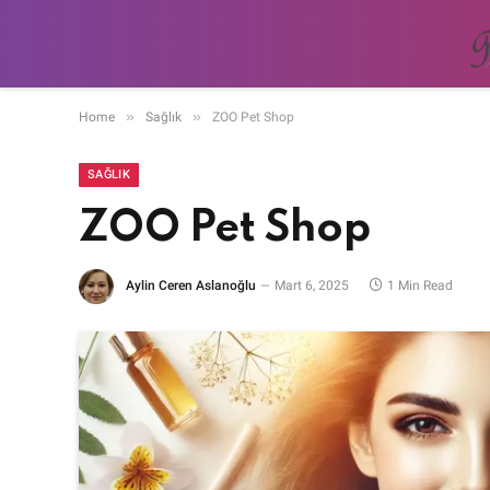
»
»
Home
Sağlık
ZOO Pet Shop
SAĞLIK
ZOO Pet Shop
Aylin Ceren Aslanoğlu
Mart 6, 2025
1 Min Read