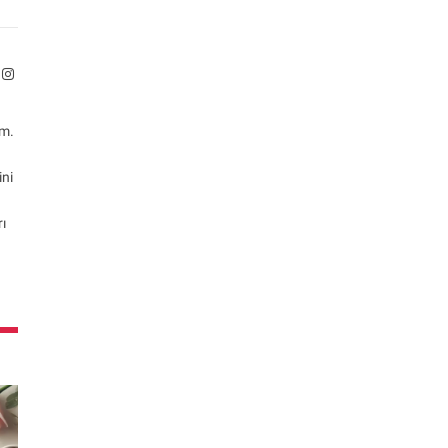
bsite
Instagram
ım.
ini
rı