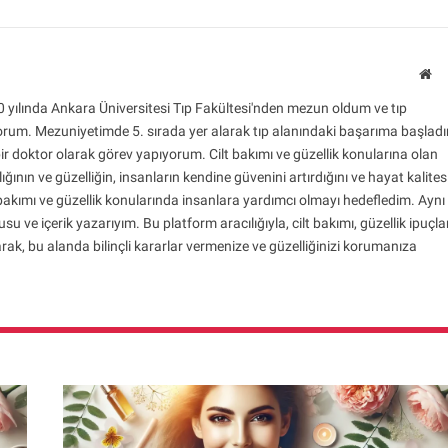
We
 yılında Ankara Üniversitesi Tıp Fakültesi'nden mezun oldum ve tıp
rum. Mezuniyetimde 5. sırada yer alarak tıp alanındaki başarıma başlad
r doktor olarak görev yapıyorum. Cilt bakımı ve güzellik konularına olan
ığının ve güzelliğin, insanların kendine güvenini artırdığını ve hayat kalites
t bakımı ve güzellik konularında insanlara yardımcı olmayı hedefledim. Aynı
ve içerik yazarıyım. Bu platform aracılığıyla, cilt bakımı, güzellik ipuçla
rak, bu alanda bilinçli kararlar vermenize ve güzelliğinizi korumanıza