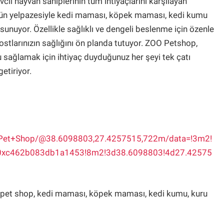
l hayvan sahiplerinin tüm ihtiyaçlarını karşılayan
 ürün yelpazesiyle kedi maması, köpek maması, kedi kumu
 sunuyor. Özellikle sağlıklı ve dengeli beslenme için özenle
dostlarınızın sağlığını ön planda tutuyor. ZOO Petshop,
u sağlamak için ihtiyaç duyduğunuz her şeyi tek çatı
getiriyor.
Pet+Shop/@38.6098803,27.4257515,722m/data=!3m2!
0xc462b083db1a1453!8m2!3d38.6098803!4d27.42575
a pet shop, kedi maması, köpek maması, kedi kumu, kuru