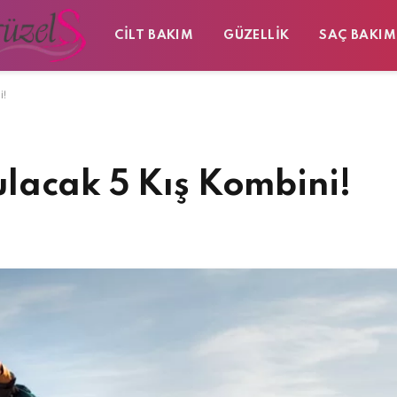
CILT BAKIM
GÜZELLIK
SAÇ BAKIM
i!
lacak 5 Kış Kombini!