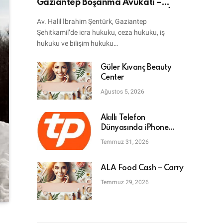
Gaziantep Boşanma Avukatı –
Bilişim Avukatı – Ceza Avukatı – İcra
Av. Halil İbrahim Şentürk, Gaziantep
Avukatı
Şehitkamil’de icra hukuku, ceza hukuku, iş
hukuku ve bilişim hukuku…
Güler Kıvanç Beauty
Center
Ağustos 5, 2026
Akıllı Telefon
Dünyasında iPhone
Tamiri: En Doğru Adres
Temmuz 31, 2026
ALA Food Cash – Carry
Temmuz 29, 2026