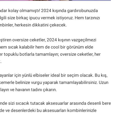
adar kolay olmamıştı! 2024 kışında gardırobunuzda
ili size birkaç ipucu vermek istiyoruz. Hem tarzınızı
binler, herkesin dikkatini çekecek.
leştiren oversize ceketler, 2024 kışının vazgeçilmezi
hem sıcak kalabilir hem de cool bir görünüm elde
ster topuklu botlarla tamamlayın; oversize ceketler, her
.
ayanlar için yünlü elbiseler ideal bir seçim olacak. Bu kış,
ir kemerle belinize vurgu yaparak tamamlayabilirsiniz. Uzun
ayın ve havanın tadını çıkarın.
inde sizi sıcacık tutacak aksesuarlar arasında desenli bere
erde ve desenlerdeki bu aksesuarları kombinlerinizle