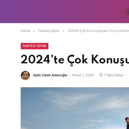
»
»
Home
Fantezi Giyim
2024’te Çok Konuşulacak 5 Kış Kombin
FANTEZI GIYIM
2024’te Çok Konuşu
Aylin Ceren Aslanoğlu
Nisan 1, 2024
7 Mins Read