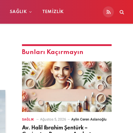
SAĞLIK
TEMIZLIK
RSS
Bunları Kaçırmayın
Ağustos 5, 2026
Aylin Ceren Aslanoğlu
SAĞLIK
Av. Halil İbrahim Şentürk –