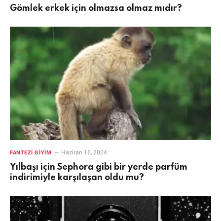
Gömlek erkek için olmazsa olmaz mıdır?
Haziran 16, 2024
FANTEZI GIYIM
Yılbaşı için Sephora gibi bir yerde parfüm
indirimiyle karşılaşan oldu mu?