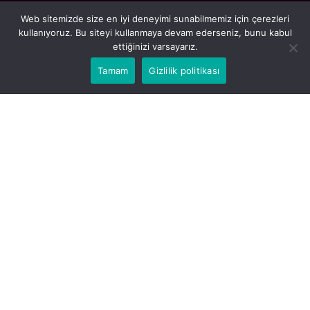
Web sitemizde size en iyi deneyimi sunabilmemiz için çerezleri
kullanıyoruz. Bu siteyi kullanmaya devam ederseniz, bunu kabul
ettiğinizi varsayarız.
Tamam
Gizlilik politikası
Guzels.com, 2010 yılından beri deneyelim yetkin kadrosu il
kadınların cilt bakımı, güzellik, saç bakımı, sağlık, temizlik ve ilaçlar
konularında uzman içerikler sunan güvenilir bir kaynaktır.
Email:
iletisim@guzels.com
İÇERIKLER
Av. Halil İbrahim Şentürk – Gaziantep
Boşanma Avukatı – Bilişim Avukatı –
Ceza Avukatı – İcra Avukatı
Ağustos 5, 2026