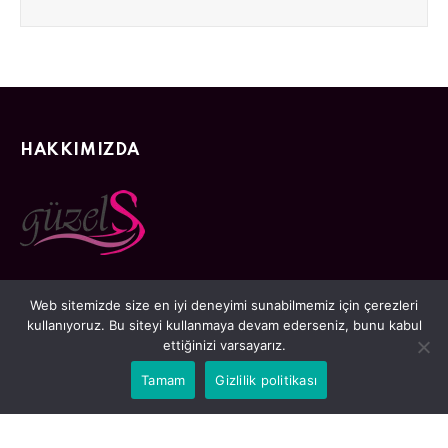
HAKKIMIZDA
Guzels.com, 2010 yılından beri deneyelim yetkin kadrosu il
Web sitemizde size en iyi deneyimi sunabilmemiz için çerezleri
kadınların cilt bakımı, güzellik, saç bakımı, sağlık, temizlik ve ilaçlar
kullanıyoruz. Bu siteyi kullanmaya devam ederseniz, bunu kabul
konularında uzman içerikler sunan güvenilir bir kaynaktır.
ettiğinizi varsayarız.
Tamam
Gizlilik politikası
Email:
iletisim@guzels.com