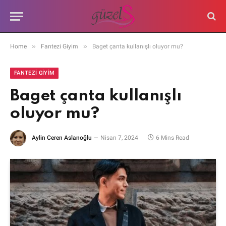
»
»
Home
Fantezi Giyim
Baget çanta kullanışlı oluyor mu?
FANTEZI GIYIM
Baget çanta kullanışlı
oluyor mu?
Aylin Ceren Aslanoğlu
Nisan 7, 2024
6 Mins Read