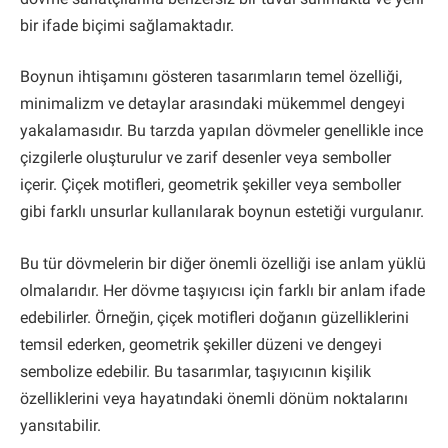
bir ifade biçimi sağlamaktadır.
Boynun ihtişamını gösteren tasarımların temel özelliği,
minimalizm ve detaylar arasındaki mükemmel dengeyi
yakalamasıdır. Bu tarzda yapılan dövmeler genellikle ince
çizgilerle oluşturulur ve zarif desenler veya semboller
içerir. Çiçek motifleri, geometrik şekiller veya semboller
gibi farklı unsurlar kullanılarak boynun estetiği vurgulanır.
Bu tür dövmelerin bir diğer önemli özelliği ise anlam yüklü
olmalarıdır. Her dövme taşıyıcısı için farklı bir anlam ifade
edebilirler. Örneğin, çiçek motifleri doğanın güzelliklerini
temsil ederken, geometrik şekiller düzeni ve dengeyi
sembolize edebilir. Bu tasarımlar, taşıyıcının kişilik
özelliklerini veya hayatındaki önemli dönüm noktalarını
yansıtabilir.