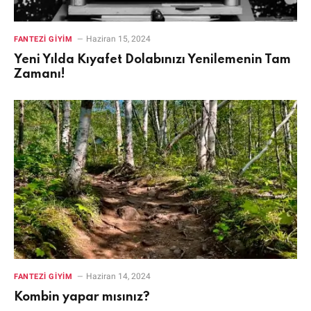
Haziran 15, 2024
FANTEZI GIYIM
Yeni Yılda Kıyafet Dolabınızı Yenilemenin Tam
Zamanı!
Haziran 14, 2024
FANTEZI GIYIM
Kombin yapar mısınız?