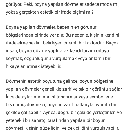
görüyor. Peki, boyna yapılan dövmeler sadece moda mı,
yoksa gerçekten estetik bir ifade biçimi mi?
Boyna yapılan dövmeler, bedenin en görünür
bölgelerinden birinde yer alır. Bu nedenle, kişinin kendini
ifade etme şeklini belirleyen önemli bir faktördür. Birçok
insan, boyna dövme yaptırarak kendi tarzını ortaya
koymak, özgünlüğünü vurgulamak veya anlamlı bir
hikaye anlatmak isteyebilir.
Dövmenin estetik boyutuna gelince, boyun bölgesine
yapılan dövmeler genellikle zarif ve şık bir görüntü sağlar.
İnce detaylar, minimalist tasarımlar veya sembollerle
bezenmiş dövmeler, boynun zarif hatlarıyla uyumlu bir
şekilde çalışabilir. Ayrıca, doğru bir şekilde yerleştirilen ve
yetenekli bir sanatçı tarafından yapılan bir boyun
dövmesi, kişinin güzelliğini ve çekiciliğini vurgulayabilir.