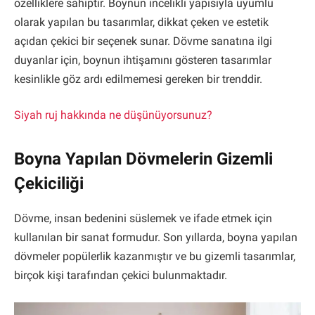
özelliklere sahiptir. Boynun incelikli yapısıyla uyumlu
olarak yapılan bu tasarımlar, dikkat çeken ve estetik
açıdan çekici bir seçenek sunar. Dövme sanatına ilgi
duyanlar için, boynun ihtişamını gösteren tasarımlar
kesinlikle göz ardı edilmemesi gereken bir trenddir.
Siyah ruj hakkında ne düşünüyorsunuz?
Boyna Yapılan Dövmelerin Gizemli
Çekiciliği
Dövme, insan bedenini süslemek ve ifade etmek için
kullanılan bir sanat formudur. Son yıllarda, boyna yapılan
dövmeler popülerlik kazanmıştır ve bu gizemli tasarımlar,
birçok kişi tarafından çekici bulunmaktadır.