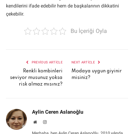
kendilerini ifade edebilir hem de başkalarının dikkatini
çekebilir.
Bu İçeriği Oyla
PREVIOUS ARTICLE
NEXT ARTICLE
Renkli kombinleri
Modaya uygun giyinir
seviyor musunuz yoksa
misiniz?
risk almaz mısınız?
Aylin Ceren Aslanoğlu
Website
Instagram
Merhaba, ben Aylin Ceren Aslanoğlu. 2010 yılında