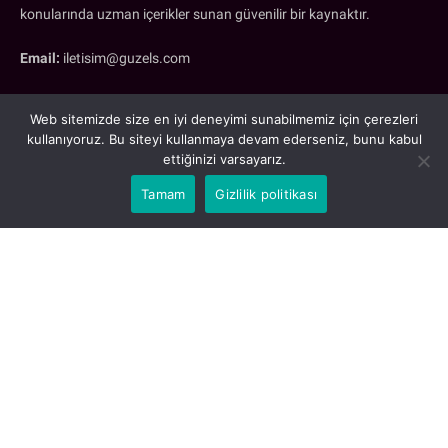
konularında uzman içerikler sunan güvenilir bir kaynaktır.
Email:
iletisim@guzels.com
Web sitemizde size en iyi deneyimi sunabilmemiz için çerezleri
İÇERIKLER
kullanıyoruz. Bu siteyi kullanmaya devam ederseniz, bunu kabul
ettiğinizi varsayarız.
Av. Halil İbrahim Şentürk – Gaziantep
Tamam
Gizlilik politikası
Boşanma Avukatı – Bilişim Avukatı –
Ceza Avukatı – İcra Avukatı
Ağustos 5, 2026
Güler Kıvanç Beauty Center
Ağustos 5, 2026
Akıllı Telefon Dünyasında iPhone
Tamiri: En Doğru Adres