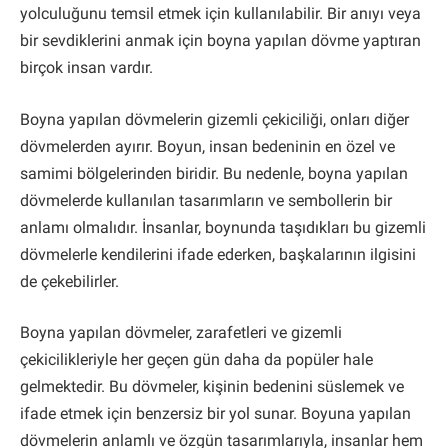
yolculuğunu temsil etmek için kullanılabilir. Bir anıyı veya
bir sevdiklerini anmak için boyna yapılan dövme yaptıran
birçok insan vardır.
Boyna yapılan dövmelerin gizemli çekiciliği, onları diğer
dövmelerden ayırır. Boyun, insan bedeninin en özel ve
samimi bölgelerinden biridir. Bu nedenle, boyna yapılan
dövmelerde kullanılan tasarımların ve sembollerin bir
anlamı olmalıdır. İnsanlar, boynunda taşıdıkları bu gizemli
dövmelerle kendilerini ifade ederken, başkalarının ilgisini
de çekebilirler.
Boyna yapılan dövmeler, zarafetleri ve gizemli
çekicilikleriyle her geçen gün daha da popüler hale
gelmektedir. Bu dövmeler, kişinin bedenini süslemek ve
ifade etmek için benzersiz bir yol sunar. Boyuna yapılan
dövmelerin anlamlı ve özgün tasarımlarıyla, insanlar hem