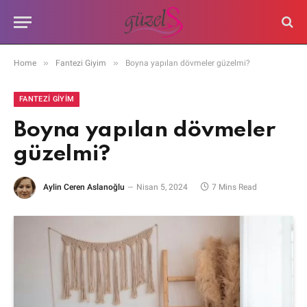
»
»
Home
Fantezi Giyim
Boyna yapılan dövmeler güzelmi?
FANTEZI GIYIM
Boyna yapılan dövmeler
güzelmi?
Aylin Ceren Aslanoğlu
Nisan 5, 2024
7 Mins Read