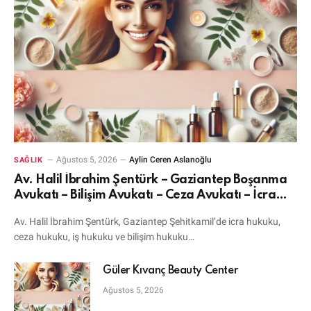
Ağustos 5, 2026
Aylin Ceren Aslanoğlu
SAĞLIK
Av. Halil İbrahim Şentürk – Gaziantep Boşanma
Avukatı – Bilişim Avukatı – Ceza Avukatı – İcra
Avukatı
Av. Halil İbrahim Şentürk, Gaziantep Şehitkamil’de icra hukuku,
ceza hukuku, iş hukuku ve bilişim hukuku…
Güler Kıvanç Beauty Center
Ağustos 5, 2026