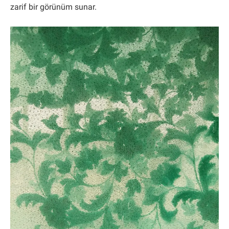
zarif bir görünüm sunar.