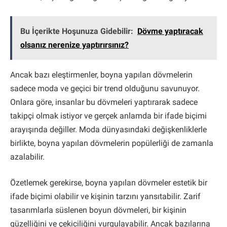
Bu İçerikte Hoşunuza Gidebilir:
Dövme yaptıracak
olsanız nerenize yaptırırsınız?
Ancak bazı eleştirmenler, boyna yapılan dövmelerin
sadece moda ve geçici bir trend olduğunu savunuyor.
Onlara göre, insanlar bu dövmeleri yaptırarak sadece
takipçi olmak istiyor ve gerçek anlamda bir ifade biçimi
arayışında değiller. Moda dünyasındaki değişkenliklerle
birlikte, boyna yapılan dövmelerin popülerliği de zamanla
azalabilir.
Özetlemek gerekirse, boyna yapılan dövmeler estetik bir
ifade biçimi olabilir ve kişinin tarzını yansıtabilir. Zarif
tasarımlarla süslenen boyun dövmeleri, bir kişinin
güzelliğini ve çekiciliğini vurgulayabilir. Ancak bazılarına