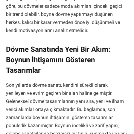
göre, bu dövmeler sadece moda akımları içindeki geçici
bir trend olabilir. boyna dövme yaptırmayı düşünen
herkes, kalıcı bir karar vermeden önce iyi düşünmeli ve
kendi motivasyonlarını analiz etmelidir.
Dövme Sanatında Yeni Bir Akım:
Boynun İhtişamını Gösteren
Tasarımlar
Son yıllarda dövme sanatı, kendini sürekli olarak
yenileyen ve evrim geçiren bir alan haline gelmiştir.
Geleneksel dövme tasarımlarının yanı sıra, yeni ve ilham
verici akımlar ortaya çıkmaktadır. Bu bağlamda, son
zamanlarda boynun ihtişamını gösteren tasarımlar
popülerlik kazanmıştır. Boynun incelikli ve zarif yapısı,
dövme sanatçılarına benzersiz bir tuval sunmakta ve yeni