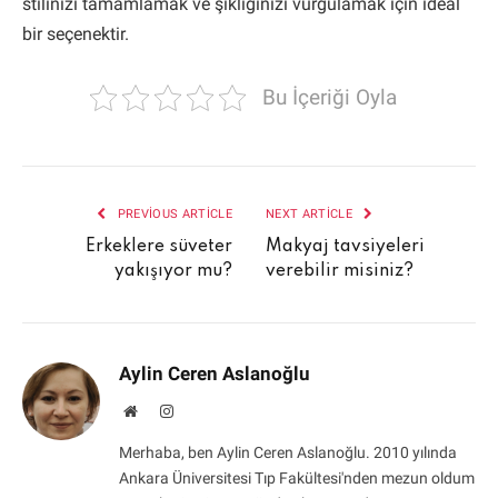
stilinizi tamamlamak ve şıklığınızı vurgulamak için ideal
bir seçenektir.
Bu İçeriği Oyla
PREVIOUS ARTICLE
NEXT ARTICLE
Erkeklere süveter
Makyaj tavsiyeleri
yakışıyor mu?
verebilir misiniz?
Aylin Ceren Aslanoğlu
Website
Instagram
Merhaba, ben Aylin Ceren Aslanoğlu. 2010 yılında
Ankara Üniversitesi Tıp Fakültesi'nden mezun oldum