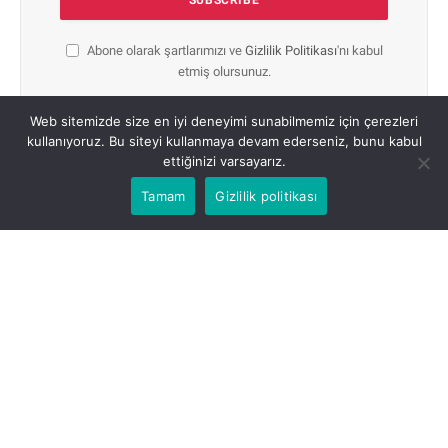
Abone olarak şartlarımızı ve
Gizlilik Politikası
'nı kabul
etmiş olursunuz.
Web sitemizde size en iyi deneyimi sunabilmemiz için çerezleri
kullanıyoruz. Bu siteyi kullanmaya devam ederseniz, bunu kabul
ettiğinizi varsayarız.
Tamam
Gizlilik politikası
HAKKIMIZDA
Guzels.com, 2010 yılından beri deneyelim yetkin kadrosu il
kadınların cilt bakımı, güzellik, saç bakımı, sağlık, temizlik ve ilaçlar
konularında uzman içerikler sunan güvenilir bir kaynaktır.