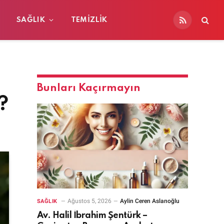
SAĞLIK
TEMIZLIK
RSS
Bunları Kaçırmayın
?
Ağustos 5, 2026
Aylin Ceren Aslanoğlu
SAĞLIK
Av. Halil İbrahim Şentürk –