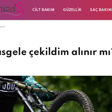
CILT BAKIM
GÜZELLIK
SAÇ BAKIM
r mı?
asgele çekildim alınır mı