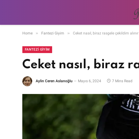
»
»
Home
Fantezi Giyim
Ceket nasıl, biraz rasgele çekildim alını
FANTEZI GIYIM
Ceket nasıl, biraz r
Aylin Ceren Aslanoğlu
Mayıs 6, 2024
7 Mins Read