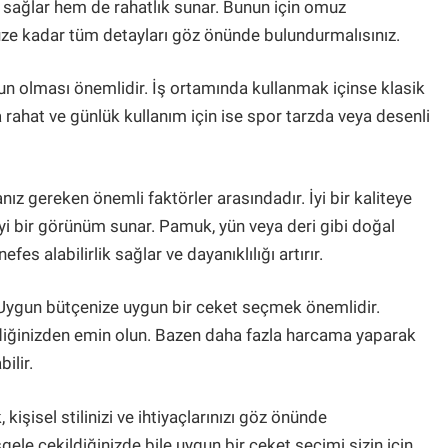
 sağlar hem de rahatlık sunar. Bunun için omuz
üze kadar tüm detayları göz önünde bulundurmalısınız.
gun olması önemlidir. İş ortamında kullanmak içinse klasik
ha rahat ve günlük kullanım için ise spor tarzda veya desenli
ız gereken önemli faktörler arasındadır. İyi bir kaliteye
iyi bir görünüm sunar. Pamuk, yün veya deri gibi doğal
es alabilirlik sağlar ve dayanıklılığı artırır.
. Uygun bütçenize uygun bir ceket seçmek önemlidir.
diğinizden emin olun. Bazen daha fazla harcama yaparak
ilir.
 kişisel stilinizi ve ihtiyaçlarınızı göz önünde
ele çekildiğinizde bile uygun bir ceket seçimi sizin için