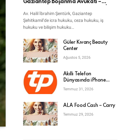
Gaziantep Boşanma Avukatı –
Bilişim Avukatı – Ceza Avukatı – İcra
Av. Halil İbrahim Şentürk, Gaziantep
Avukatı
Şehitkamil’de icra hukuku, ceza hukuku, iş
hukuku ve bilişim hukuku…
Güler Kıvanç Beauty
Center
Ağustos 5, 2026
Akıllı Telefon
Dünyasında iPhone
Tamiri: En Doğru Adres
Temmuz 31, 2026
ALA Food Cash – Carry
Temmuz 29, 2026