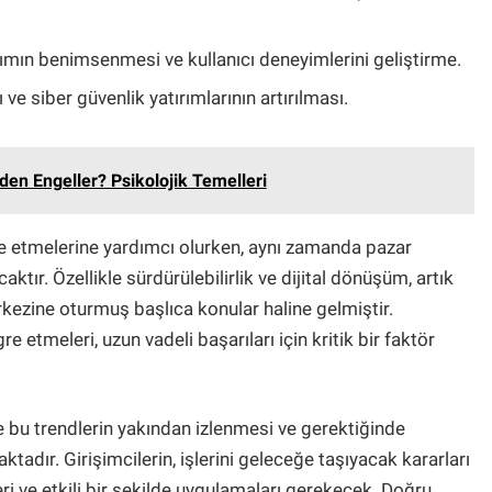
şımın benimsenmesi ve kullanıcı deneyimlerini geliştirme.
 ve siber güvenlik yatırımlarının artırılması.
den Engeller? Psikolojik Temelleri
lde etmelerine yardımcı olurken, aynı zamanda pazar
aktır. Özellikle sürdürülebilirlik ve dijital dönüşüm, artık
erkezine oturmuş başlıca konular haline gelmiştir.
re etmeleri, uzun vadeli başarıları için kritik bir faktör
 bu trendlerin yakından izlenmesi ve gerektiğinde
adır. Girişimcilerin, işlerini geleceğe taşıyacak kararları
ri ve etkili bir şekilde uygulamaları gerekecek. Doğru