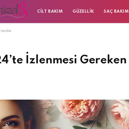
CILT BAKIM
GÜZELLIK
SAÇ BAKIM
Trendler
024’te İzlenmesi Gereken