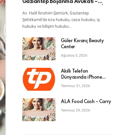
Gaziantep Boşanma Avukatı –
Bilişim Avukatı – Ceza Avukatı – İcra
Av. Halil İbrahim Şentürk, Gaziantep
Avukatı
Şehitkamil’de icra hukuku, ceza hukuku, iş
hukuku ve bilişim hukuku…
Güler Kıvanç Beauty
Center
Ağustos 5, 2026
Akıllı Telefon
Dünyasında iPhone
Tamiri: En Doğru Adres
Temmuz 31, 2026
ALA Food Cash – Carry
Temmuz 29, 2026