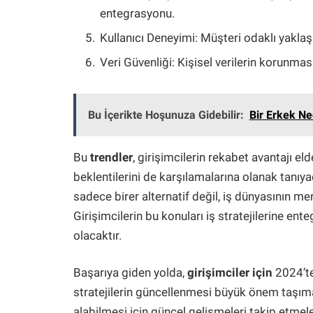
entegrasyonu.
Kullanıcı Deneyimi: Müşteri odaklı yakla
Veri Güvenliği: Kişisel verilerin korunması
Bu İçerikte Hoşunuza Gidebilir:
Bir Erkek Ne
Bu
trendler
, girişimcilerin rekabet avantajı e
beklentilerini de karşılamalarına olanak tanıyac
sadece birer alternatif değil, iş dünyasının m
Girişimcilerin bu konuları iş stratejilerine enteg
olacaktır.
Başarıya giden yolda,
girişimciler için
2024’te
stratejilerin güncellenmesi büyük önem taşımakt
alabilmesi için güncel gelişmeleri takip etmele