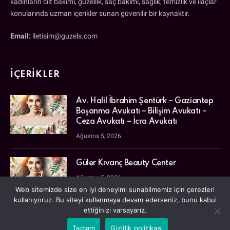
kadınların cilt bakımı, güzellik, saç bakımı, sağlık, temizlik ve ilaçlar
konularında uzman içerikler sunan güvenilir bir kaynaktır.
Email:
iletisim@guzels.com
İÇERIKLER
Av. Halil İbrahim Şentürk – Gaziantep
Boşanma Avukatı – Bilişim Avukatı –
Ceza Avukatı – İcra Avukatı
Ağustos 5, 2026
Güler Kıvanç Beauty Center
Ağustos 5, 2026
Web sitemizde size en iyi deneyimi sunabilmemiz için çerezleri
kullanıyoruz. Bu siteyi kullanmaya devam ederseniz, bunu kabul
ettiğinizi varsayarız.
Akıllı Telefon Dünyasında iPhone
Tamam
Gizlilik politikası
Tamiri: En Doğru Adres