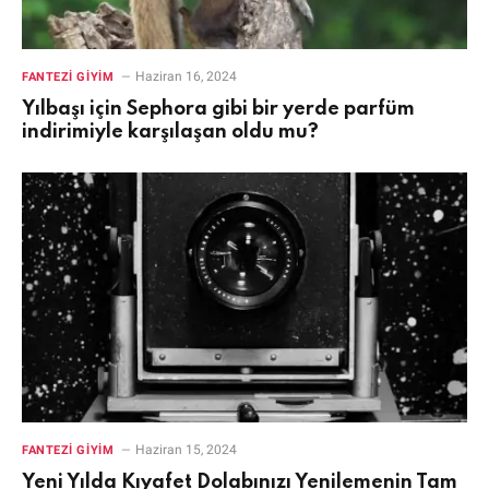
Haziran 16, 2024
FANTEZI GIYIM
Yılbaşı için Sephora gibi bir yerde parfüm
indirimiyle karşılaşan oldu mu?
Haziran 15, 2024
FANTEZI GIYIM
Yeni Yılda Kıyafet Dolabınızı Yenilemenin Tam