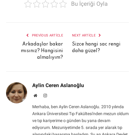
Bu İçeriği Oyla
PREVIOUS ARTICLE
NEXT ARTICLE
Arkadaşlar bakar
Sizce hangi sac rengi
mısınız? Hangisini
daha güzel?
almalıyım?
Aylin Ceren Aslanoğlu
Website
Instagram
Merhaba, ben Aylin Ceren Aslanoğlu. 2010 yılında
Ankara Üniversitesi Tıp Fakültesi'nden mezun oldum
ve tıp kariyerime o günden bu yana devam
ediyorum. Mezuniyetimde 5. sırada yer alarak tıp
alanındaki başarıma başladım. Şu an Ankara Devlet