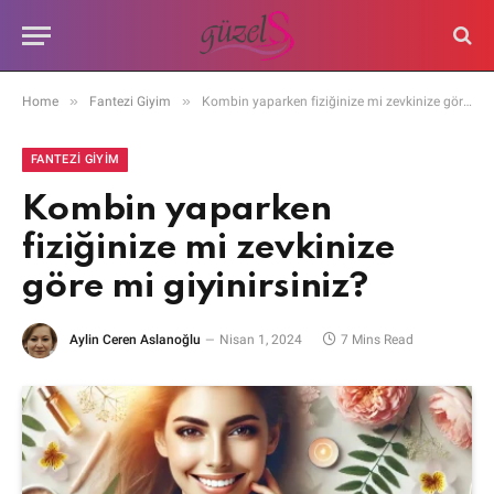
»
»
Home
Fantezi Giyim
Kombin yaparken fiziğinize mi zevkinize göre mi giyinirsiniz?
FANTEZI GIYIM
Kombin yaparken
fiziğinize mi zevkinize
göre mi giyinirsiniz?
Aylin Ceren Aslanoğlu
Nisan 1, 2024
7 Mins Read