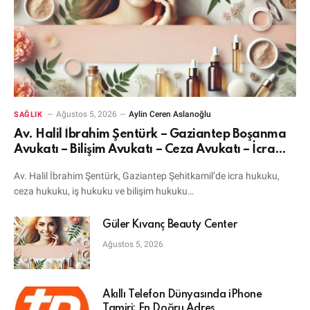
Ağustos 5, 2026
Aylin Ceren Aslanoğlu
SAĞLIK
Av. Halil İbrahim Şentürk – Gaziantep Boşanma
Avukatı – Bilişim Avukatı – Ceza Avukatı – İcra
Avukatı
Av. Halil İbrahim Şentürk, Gaziantep Şehitkamil’de icra hukuku,
ceza hukuku, iş hukuku ve bilişim hukuku…
Güler Kıvanç Beauty Center
Ağustos 5, 2026
Akıllı Telefon Dünyasında iPhone
Tamiri: En Doğru Adres