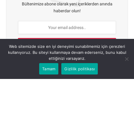
Bültenimize abone olarak yeni içeriklerden anında
haberdar olun!
Web sitemizde size en iyi deneyimi sunabilmemiz için çerezleri
kullanıyoruz. Bu siteyi kullanmaya devam ederseniz, bunu kabul
ettiğinizi varsayarız.
Abone olarak şartlarımızı ve
Gizlilik Politikası
'nı kabul
etmiş olursunuz.
Tamam
Gizlilik politikası
HAKKIMIZDA