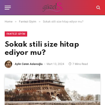
»
»
Home
Fantezi Giyim
Sokak stili size hitap ediyor mu?
FANTEZI GIYIM
Sokak stili size hitap
ediyor mu?
Aylin Ceren Aslanoğlu
Mart 13, 2024
7 Mins Read