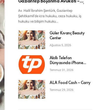
Gaziantep Boşanma Avukatı –
Bilişim Avukatı – Ceza Avukatı – İcra
Av. Halil İbrahim Şentürk, Gaziantep
Avukatı
Şehitkamil’de icra hukuku, ceza hukuku, iş
hukuku ve bilişim hukuku…
Güler Kıvanç Beauty
Center
Ağustos 5, 2026
Akıllı Telefon
Dünyasında iPhone
Tamiri: En Doğru Adres
Temmuz 31, 2026
ALA Food Cash – Carry
Temmuz 29, 2026