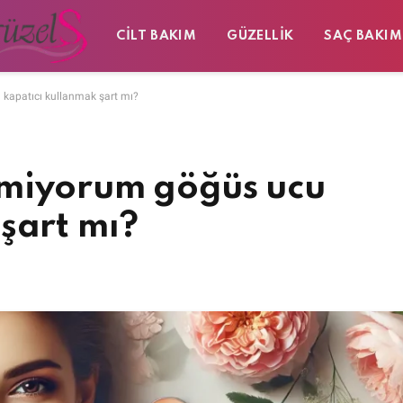
CILT BAKIM
GÜZELLIK
SAÇ BAKIM
kapatıcı kullanmak şart mı?
vmiyorum göğüs ucu
şart mı?