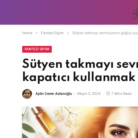
»
»
Home
Fantezi Giyim
Sütyen takmayı sevmiyorum göğüs ucu 
FANTEZI GIYIM
Sütyen takmayı se
kapatıcı kullanmak 
Aylin Ceren Aslanoğlu
Mayıs 3, 2024
7 Mins Read