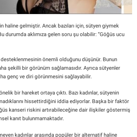
n haline gelmiştir. Ancak bazıları için, sütyen giymek
r. Bu durumda aklımıza gelen soru şu olabilir: “Göğüs ucu
n desteklenmesinin önemli olduğunu düşünür. Bunun
aha şekilli bir görünüm sağlamasıdır. Ayrıca sütyenler
a genç ve diri görünmesini sağlayabilir.
lik bir hareket ortaya çıktı. Bazı kadınlar, sütyenin
adıklarını hissettirdiğini iddia ediyorlar. Başka bir faktör
üs kanseri riskini artırabileceğine dair ilişkiler göstermiş
imsel kanıt bulunmamaktadır.
eyen kadınlar arasında popüler bir alternatif haline