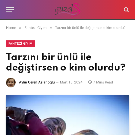
»
»
Home
Fantezi Giyim
Tarzını bir ünlü ile değiştirsen o kim olurdu?
FANTEZI GIYIM
Tarzını bir ünlü ile
değiştirsen o kim olurdu?
Aylin Ceren Aslanoğlu
Mart 18, 2024
7 Mins Read