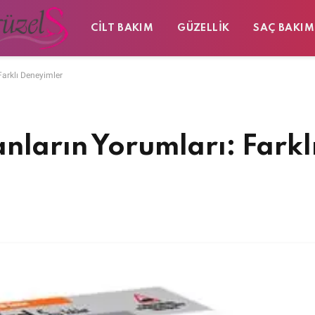
CILT BAKIM
GÜZELLIK
SAÇ BAKIM
Farklı Deneyimler
nların Yorumları: Farkl