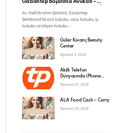
Gaziantep Boşanma Avukatı –
Bilişim Avukatı – Ceza Avukatı – İcra
Av. Halil İbrahim Şentürk, Gaziantep
Avukatı
Şehitkamil’de icra hukuku, ceza hukuku, iş
hukuku ve bilişim hukuku…
Güler Kıvanç Beauty
Center
Ağustos 5, 2026
Akıllı Telefon
Dünyasında iPhone
Tamiri: En Doğru Adres
Temmuz 31, 2026
ALA Food Cash – Carry
Temmuz 29, 2026