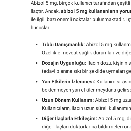
Abizol 5 mg, birçok kullanıcı tarafından çeşitli
ilaçtır. Ancak,
abizol 5 mg kullananların yoru
ile ilgili bazı önemli noktalar bulunmaktadır. 
hususlar:
Tıbbi Danışmanlık:
Abizol 5 mg kullanm
Özellikle mevcut sağlık durumları ve diğe
Dozajın Uygunluğu:
İlacın dozu, kişinin 
tedavi planına sıkı bir şekilde uymaları 
Yan Etkilerin İzlenmesi:
Kullanım sırasın
beklenmeyen yan etkiler meydana gelirse
Uzun Dönem Kullanım:
Abizol 5 mg uzun 
Kullanıcıların, ilacın uzun süreli kullanım
Diğer İlaçlarla Etkileşim:
Abizol 5 mg, diğ
diğer ilaçları doktorlarına bildirmeleri ön