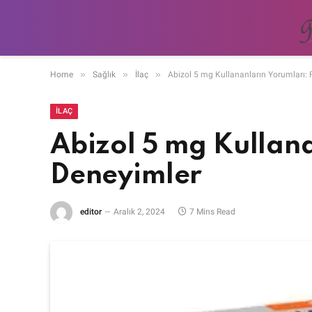
»
»
»
Home
Sağlık
İlaç
Abizol 5 mg Kullananların Yorumları: 
İLAÇ
Abizol 5 mg Kullana
Deneyimler
editor
Aralık 2, 2024
7 Mins Read