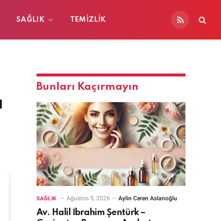
SAĞLIK
TEMIZLIK
RSS
Bunları Kaçırmayın
ı
Ağustos 5, 2026
Aylin Ceren Aslanoğlu
SAĞLIK
Av. Halil İbrahim Şentürk –