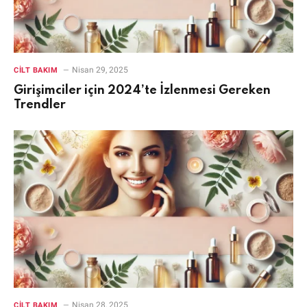
Nisan 29, 2025
CILT BAKIM
Girişimciler için 2024’te İzlenmesi Gereken
Trendler
Nisan 28, 2025
CILT BAKIM