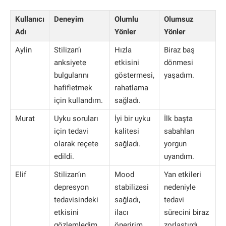
Kullanıcı
Deneyim
Olumlu
Olumsuz
Adı
Yönler
Yönler
Aylin
Stilizan’ı
Hızla
Biraz baş
anksiyete
etkisini
dönmesi
bulgularını
göstermesi,
yaşadım.
hafifletmek
rahatlama
için kullandım.
sağladı.
Murat
Uyku soruları
İyi bir uyku
İlk başta
için tedavi
kalitesi
sabahları
olarak reçete
sağladı.
yorgun
edildi.
uyandım.
Elif
Stilizan’ın
Mood
Yan etkileri
depresyon
stabilizesi
nedeniyle
tedavisindeki
sağladı,
tedavi
etkisini
ilacı
sürecini biraz
gözlemledim.
öneririm.
zorlaştırdı.