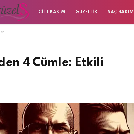
CILT BAKIM
GÜZELLIK
SAÇ BAKIM
ler
Eden 4 Cümle: Etkili