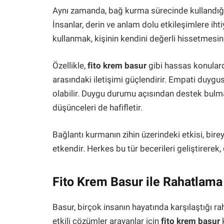
Aynı zamanda, bağ kurma sürecinde kullandığın
İnsanlar, derin ve anlam dolu etkileşimlere ihtiy
kullanmak, kişinin kendini değerli hissetmesini
Özellikle,
fito krem basur
gibi hassas konulard
arasındaki iletişimi güçlendirir. Empati duygu
olabilir. Duygu durumu açısından destek bulmak,
düşünceleri de hafifletir.
Bağlantı kurmanın zihin üzerindeki etkisi, bire
etkendir. Herkes bu tür becerileri geliştirerek,
Fito Krem Basur ile Rahatlam
Basur, birçok insanın hayatında karşılaştığı r
etkili çözümler arayanlar için
fito krem basur
k