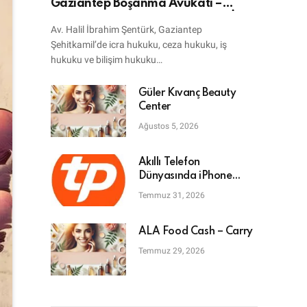
Gaziantep Boşanma Avukatı –
Bilişim Avukatı – Ceza Avukatı – İcra
Av. Halil İbrahim Şentürk, Gaziantep
Avukatı
Şehitkamil’de icra hukuku, ceza hukuku, iş
hukuku ve bilişim hukuku…
Güler Kıvanç Beauty
Center
Ağustos 5, 2026
Akıllı Telefon
Dünyasında iPhone
Tamiri: En Doğru Adres
Temmuz 31, 2026
ALA Food Cash – Carry
Temmuz 29, 2026