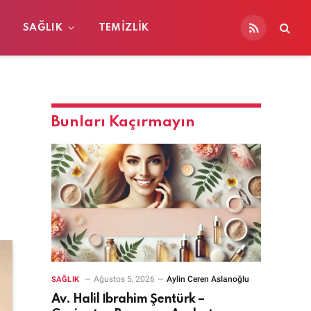
SAĞLIK
TEMIZLIK
RSS
Bunları Kaçırmayın
Ağustos 5, 2026
Aylin Ceren Aslanoğlu
SAĞLIK
Av. Halil İbrahim Şentürk –