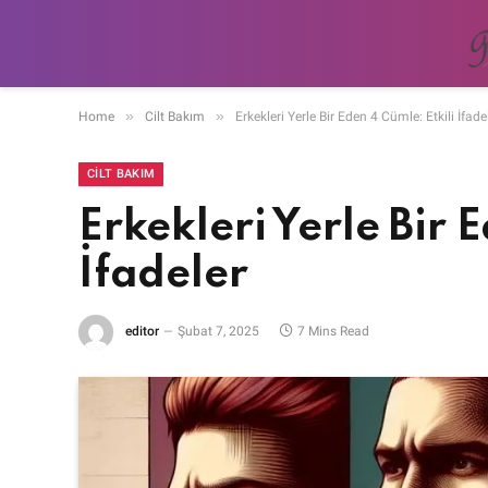
»
»
Home
Cilt Bakım
Erkekleri Yerle Bir Eden 4 Cümle: Etkili İfade
CILT BAKIM
Erkekleri Yerle Bir 
İfadeler
editor
Şubat 7, 2025
7 Mins Read